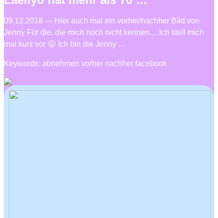
09.12.2018 — Hier auch mal ein vorher/nachher Bild von
Jenny Für die, die mich noch nicht kennen….Ich stell mich
mal kurz vor 😛 Ich bin die Jenny …
Keywords: abnehmen vorher nachher facebook