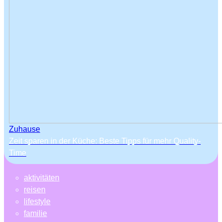
Zuhause
Zeit sparen in der Küche: Beste Tipps für mehr Quality-
Time
aktivitäten
reisen
lifestyle
familie