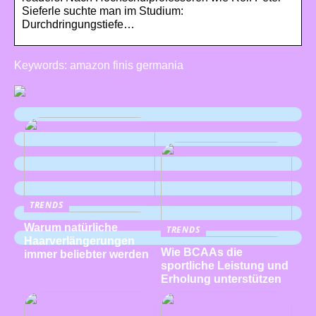
Sieferle suchte man im Studium:
Durchdringungstiefe…
Keywords: amazon finis germania
TRENDS
Warum natürliche
TRENDS
Haarverlängerungen
Wie BCAAs die
immer beliebter werden
sportliche Leistung und
Erholung unterstützen