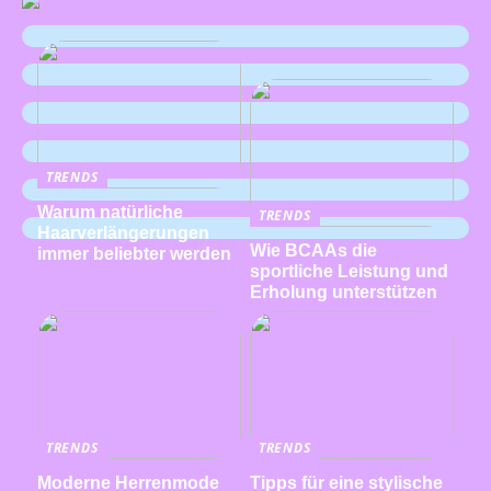
TRENDS
Warum natürliche
TRENDS
Haarverlängerungen
Wie BCAAs die
immer beliebter werden
sportliche Leistung und
Erholung unterstützen
TRENDS
TRENDS
Moderne Herrenmode
Tipps für eine stylische