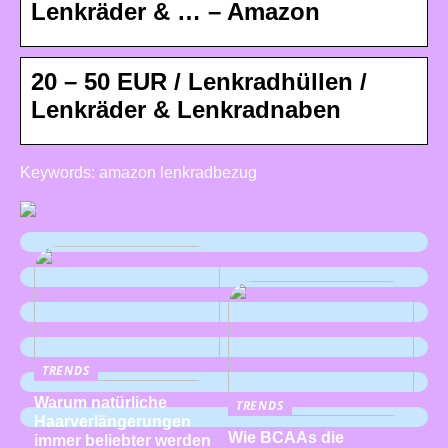
Lenkräder & … – Amazon
20 – 50 EUR / Lenkradhüllen /
Lenkräder & Lenkradnaben
Keywords: amazon lenkradbezug
TRENDS
Warum natürliche
TRENDS
Haarverlängerungen
Wie BCAAs die
immer beliebter werden