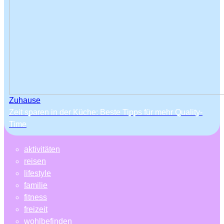
Zuhause
Zeit sparen in der Küche: Beste Tipps für mehr Quality-
Time
aktivitäten
reisen
lifestyle
familie
fitness
freizeit
wohlbefinden