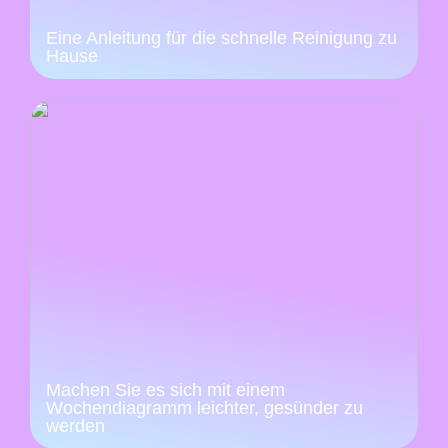
Eine Anleitung für die schnelle Reinigung zu
Hause
Machen Sie es sich mit einem
Wochendiagramm leichter, gesünder zu
werden