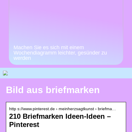
Machen Sie es sich mit einem
Wochendiagramm leichter, gesünder zu
werden
Bild aus briefmarken
http s://www.pinterest.de › meinherzsagtkunst › briefma…
210 Briefmarken Ideen-Ideen –
Pinterest