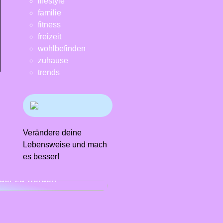
lifestyle
familie
fitness
freizeit
wohlbefinden
zuhause
trends
Verändere deine
Lebensweise und mach
es besser!
n Sie es sich mit einem
ndiagramm leichter,
der zu werden