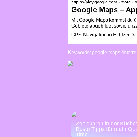
http s://play.google.com › store › 
Google Maps – App
Mit Google Maps kommst du übe
Gebiete abgebildet sowie un
GPS-Navigation in Echtzeit & 
Keywords: google maps österrei
Zeit sparen in der Küche
Beste Tipps für mehr Qua
Time