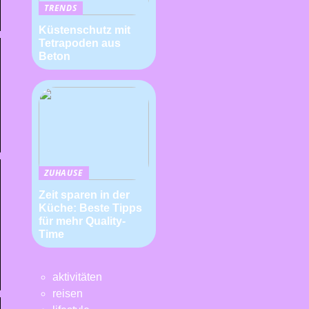
TRENDS
Küstenschutz mit
Tetrapoden aus
Beton
ZUHAUSE
Zeit sparen in der
Küche: Beste Tipps
für mehr Quality-
Time
aktivitäten
reisen