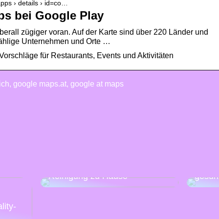
apps › details › id=co…
s bei Google Play
rall zügiger voran. Auf der Karte sind über 220 Länder und
zählige Unternehmen und Orte …
Vorschläge für Restaurants, Events und Aktivitäten
ch, google maps.at, google at maps
Mache
Eine Anleitung für die schnelle
Woche
Reinigung zu Hause
gesün
:
lity-