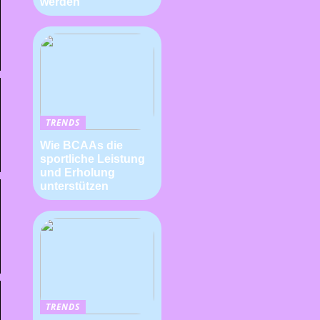
werden
TRENDS
Wie BCAAs die
sportliche Leistung
und Erholung
unterstützen
TRENDS