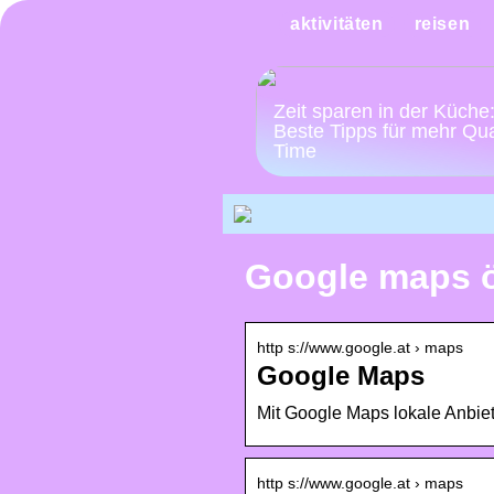
aktivitäten
reisen
Zeit sparen in der Küche
Beste Tipps für mehr Qua
Time
Google maps ö
http s://www.google.at › maps
Google Maps
Mit Google Maps lokale Anbie
http s://www.google.at › maps