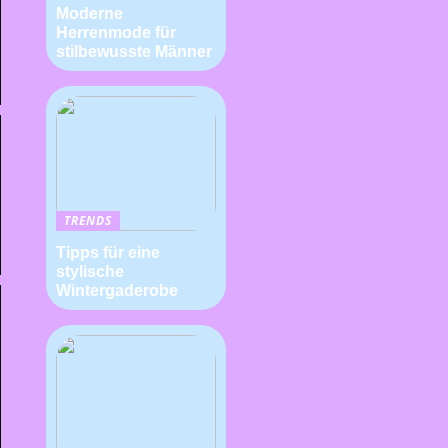
Moderne
Herrenmode für
stilbewusste Männer
TRENDS
Tipps für eine
stylische
Wintergaderobe