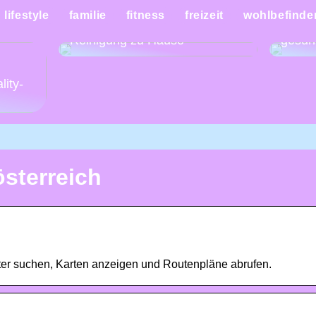
Mache
lifestyle
familie
fitness
freizeit
wohlbefinde
Eine Anleitung für die schnelle
Woche
Reinigung zu Hause
gesün
:
lity-
sterreich
ter suchen, Karten anzeigen und Routenpläne abrufen.