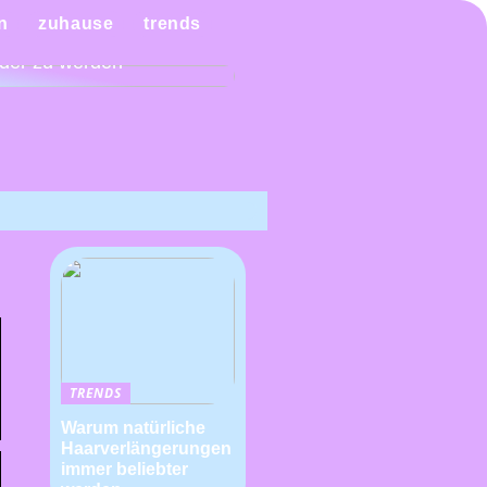
n Sie es sich mit einem
n
zuhause
trends
ndiagramm leichter,
der zu werden
TRENDS
Warum natürliche
Haarverlängerungen
immer beliebter