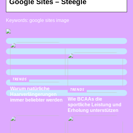
Google Sites – Steegle
Keywords: google sites image
TRENDS
Warum natürliche
TRENDS
Haarverlängerungen
Wie BCAAs die
immer beliebter werden
sportliche Leistung und
Erholung unterstützen