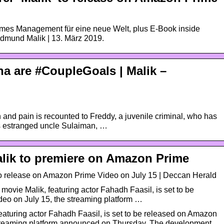
mes Management für eine neue Welt, plus E-Book inside
edmund Malik | 13. März 2019.
a are #CoupleGoals | Malik –
h and pain is recounted to Freddy, a juvenile criminal, who has
s estranged uncle Sulaiman, …
alik to premiere on Amazon Prime
 to release on Amazon Prime Video on July 15 | Deccan Herald
vie Malik, featuring actor Fahadh Faasil, is set to be
eo on July 15, the streaming platform …
aturing actor Fahadh Faasil, is set to be released on Amazon
streaming platform announced on Thursday. The development