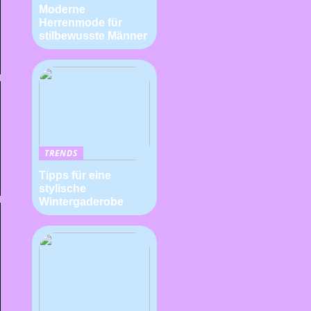
Moderne
Herrenmode für
stilbewusste Männer
TRENDS
Tipps für eine
stylische
Wintergaderobe