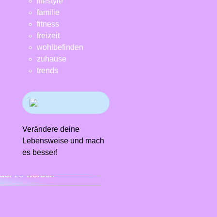
lifestyle
familie
fitness
freizeit
wohlbefinden
zuhause
trends
Verändere deine
Lebensweise und mach
es besser!
n Sie es sich mit einem
ndiagramm leichter,
der zu werden