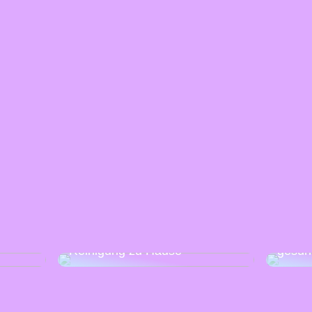
:
Mache
lity-
Eine Anleitung für die schnelle
Woche
Reinigung zu Hause
gesün