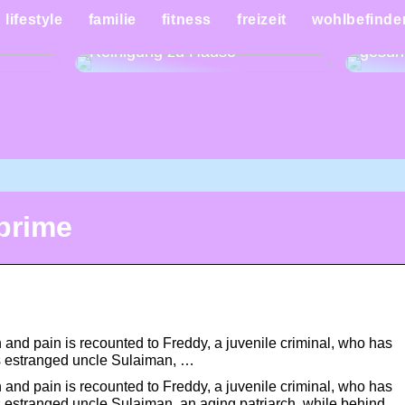
:
Mache
lifestyle
familie
fitness
freizeit
wohlbefinde
lity-
Eine Anleitung für die schnelle
Woche
Reinigung zu Hause
gesün
prime
h and pain is recounted to Freddy, a juvenile criminal, who has
s estranged uncle Sulaiman, …
h and pain is recounted to Freddy, a juvenile criminal, who has
s estranged uncle Sulaiman, an aging patriarch, while behind