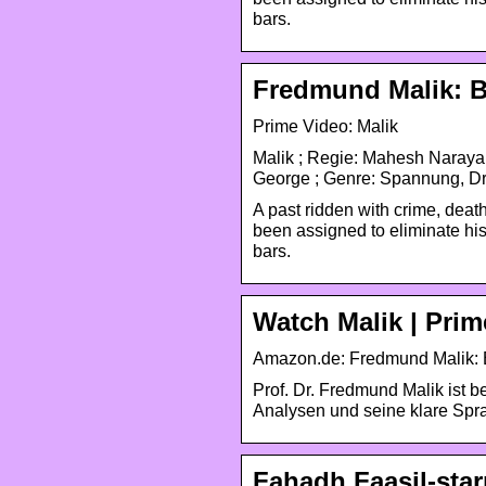
bars.
Fredmund Malik: B
Prime Video: Malik
Malik ; Regie: Mahesh Narayan
A past ridden with crime, deat
been assigned to eliminate hi
bars.
Watch Malik | Prim
Amazon.de: Fredmund Malik: B
Prof. Dr. Fredmund Malik ist b
Analysen und seine klare Spra
Fahadh Faasil-star