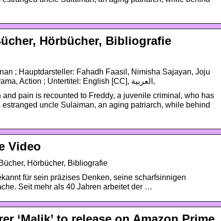
ücher, Hörbücher, Bibliografie
an ; Hauptdarsteller: Fahadh Faasil, Nimisha Sajayan, Joju
George ; Genre: Spannung, Drama, Action ; Untertitel: English [CC], العربية,
h and pain is recounted to Freddy, a juvenile criminal, who has
s estranged uncle Sulaiman, an aging patriarch, while behind
e Video
ücher, Hörbücher, Bibliografie
ekannt für sein präzises Denken, seine scharfsinnigen
che. Seit mehr als 40 Jahren arbeitet der …
rer ‘Malik’ to release on Amazon Prime