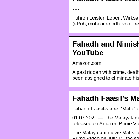
…
Führen Leisten Leben: Wirksa
(ePub, mobi oder pdf). von Fr
Fahadh and Nimish
YouTube
Amazon.com
A past ridden with crime, deat
been assigned to eliminate hi
Fahadh Faasil’s M
Fahadh Faasil-starrer ‘Malik’
01.07.2021 — The Malayalam mo
released on Amazon Prime Vid
The Malayalam movie Malik, fe
Prime Video on July 15, the 