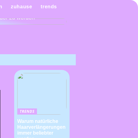
n Sie es sich mit einem
n
zuhause
trends
ndiagramm leichter,
der zu werden
TRENDS
Warum natürliche
Haarverlängerungen
immer beliebter