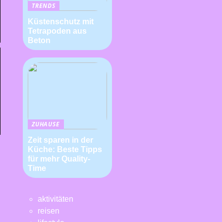
TRENDS
Küstenschutz mit
Tetrapoden aus
Beton
ZUHAUSE
Zeit sparen in der
Küche: Beste Tipps
für mehr Quality-
Time
aktivitäten
reisen