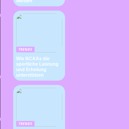
werden
TRENDS
Wie BCAAs die
sportliche Leistung
und Erholung
unterstützen
TRENDS