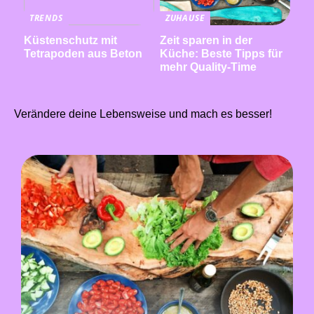
TRENDS
ZUHAUSE
Küstenschutz mit
Zeit sparen in der
Tetrapoden aus Beton
Küche: Beste Tipps für
mehr Quality-Time
Verändere deine Lebensweise und mach es besser!