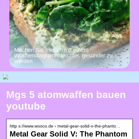
Machen Sie es sich mit einem
Wochendiagramm leichter, gesünder zu
werden
Mgs 5 atomwaffen bauen
youtube
http s://www.wooco.de › metal-gear-solid-v-the-phanto…
Metal Gear Solid V: The Phantom