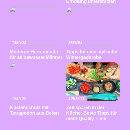
Erholung unterstützen
TRENDS
TRENDS
Moderne Herrenmode
Tipps für eine stylische
für stilbewusste Männer
Wintergaderobe
TRENDS
ZUHAUSE
Küstenschutz mit
Zeit sparen in der
Tetrapoden aus Beton
Küche: Beste Tipps für
mehr Quality-Time