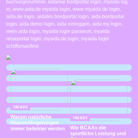
buchungsnummer, aidamar bordportal login, myaida log
in, www.aida.de myaida login, www myaida de login,
aida.de login, aidablu bordportal login, aida bordportal
login, aida demo login, aida einloggen, aida my login,
mein aida login, myaida login passwort, myaida
reiseportal login, myaida.de login, myaida login
schiffsmanifest
TRENDS
Warum natürliche
TRENDS
Haarverlängerungen
Wie BCAAs die
immer beliebter werden
sportliche Leistung und