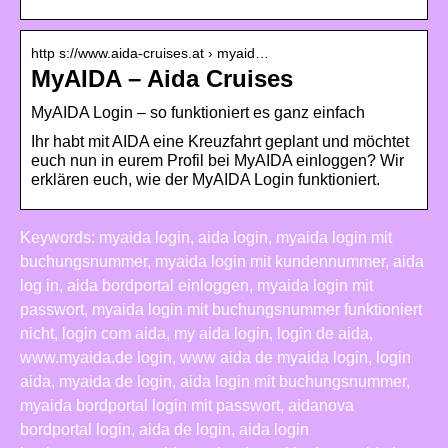
http s://www.aida-cruises.at › myaid…
MyAIDA – Aida Cruises
MyAIDA Login – so funktioniert es ganz einfach
Ihr habt mit AIDA eine Kreuzfahrt geplant und möchtet
euch nun in eurem Profil bei MyAIDA einloggen? Wir
erklären euch, wie der MyAIDA Login funktioniert.
Keywords: myaida login, aida login, myaida login mit
buchungsnummer, myaida login mit kundennummer, aida
log in, aida bordportal einloggen, myaida login mit
passwort, myaida login mit buchungsnummer funktioniert
nicht, login com aida, my aida login, login de aida,
www.myaida.de login, www aida de myaida login, login
aida, myaida de login, aida login mit buchungsnummer,
myaida bordportal login mit passwort, aidanova
bordportal login, aida de login, aida login