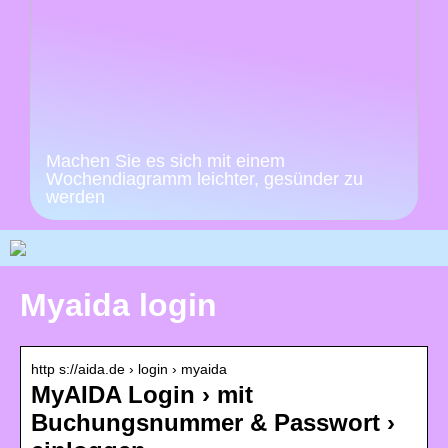
Machen Sie es sich mit einem
Wochendiagramm leichter, gesünder zu
werden
Myaida login
http s://aida.de › login › myaida
MyAIDA Login › mit
Buchungsnummer & Passwort ›