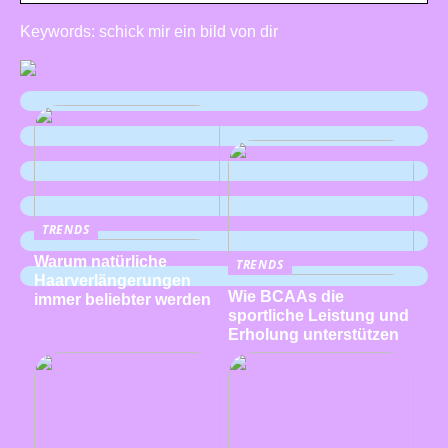
Keywords: schick mir ein bild von dir
TRENDS
Warum natürliche
TRENDS
Haarverlängerungen
Wie BCAAs die
immer beliebter werden
sportliche Leistung und
Erholung unterstützen