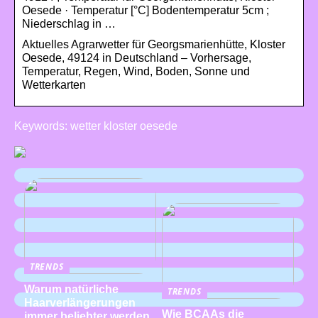
Oesede · Temperatur [°C] Bodentemperatur 5cm ;
Niederschlag in …
Aktuelles Agrarwetter für Georgsmarienhütte, Kloster
Oesede, 49124 in Deutschland – Vorhersage,
Temperatur, Regen, Wind, Boden, Sonne und
Wetterkarten
Keywords: wetter kloster oesede
TRENDS
Warum natürliche
TRENDS
Haarverlängerungen
Wie BCAAs die
immer beliebter werden