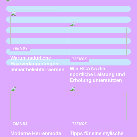
TRENDS
Warum natürliche
TRENDS
Haarverlängerungen
Wie BCAAs die
immer beliebter werden
sportliche Leistung und
Erholung unterstützen
TRENDS
TRENDS
Moderne Herrenmode
Tipps für eine stylische