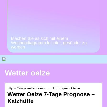
Machen Sie es sich mit einem
Wochendiagramm leichter, gesünder zu
werden
Wetter oelze
http s://www.wetter.com › … › Thüringen › Oelze
Wetter Oelze 7-Tage Prognose –
Katzhütte