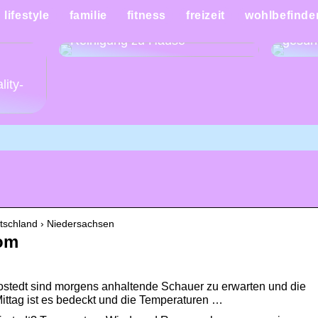
Mache
lifestyle
familie
fitness
freizeit
wohlbefinde
Eine Anleitung für die schnelle
Woche
Reinigung zu Hause
gesün
:
lity-
utschland › Niedersachsen
com
Tostedt sind morgens anhaltende Schauer zu erwarten und die
Mittag ist es bedeckt und die Temperaturen …