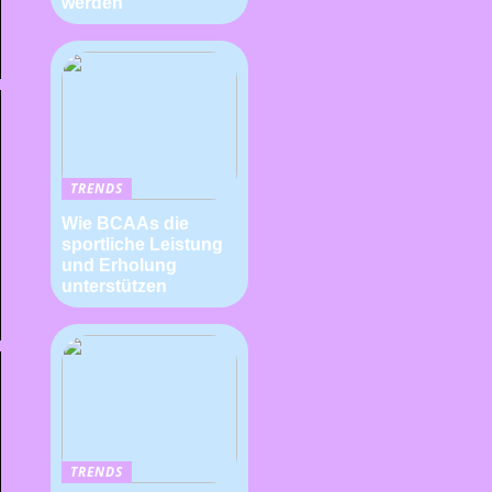
werden
TRENDS
Wie BCAAs die
sportliche Leistung
und Erholung
unterstützen
TRENDS