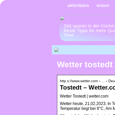
aktivitäten
reisen
Zeit sparen in der Küche
Beste Tipps für mehr Qua
Time
Wetter tostedt
http s://www.wetter.com › … › De
Tostedt – Wetter.
Wetter Tostedt | wetter.com
Wetter heute, 21.02.2023. In 
Temperatur liegt bei 8°C. Am 