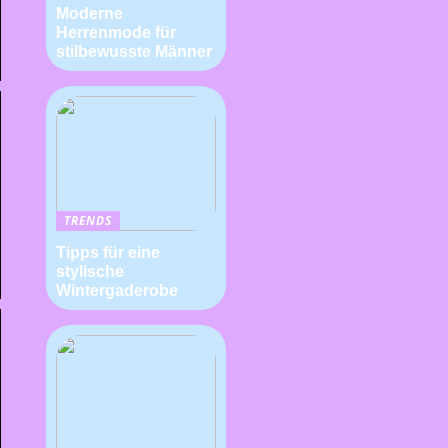
Moderne
Herrenmode für
stilbewusste Männer
TRENDS
Tipps für eine
stylische
Wintergaderobe