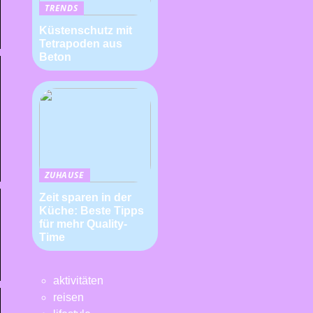
TRENDS
Küstenschutz mit
Tetrapoden aus
Beton
ZUHAUSE
Zeit sparen in der
Küche: Beste Tipps
für mehr Quality-
Time
aktivitäten
reisen