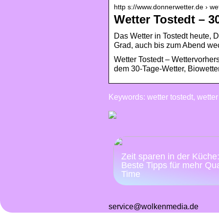
http s://www.donnerwetter.de › wet
Wetter Tostedt – 3
Das Wetter in Tostedt heute, D
Grad, auch bis zum Abend we
Wetter Tostedt – Wettervorhers
dem 30-Tage-Wetter, Biowetter
Keywords: wetter tostedt, wetter
Zeit sparen in der Küche
Beste Tipps für mehr Qua
Time
service@wolkenmedia.de