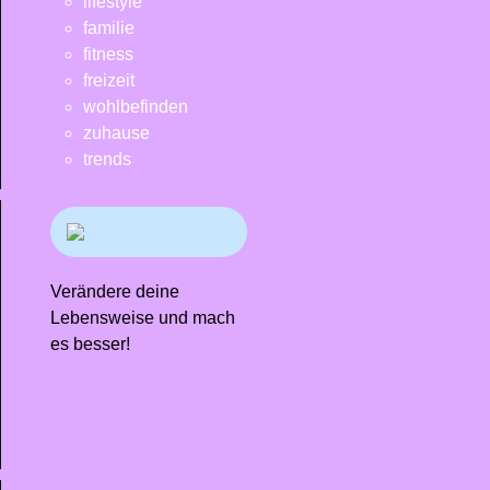
lifestyle
familie
fitness
freizeit
wohlbefinden
zuhause
trends
Verändere deine
Lebensweise und mach
es besser!