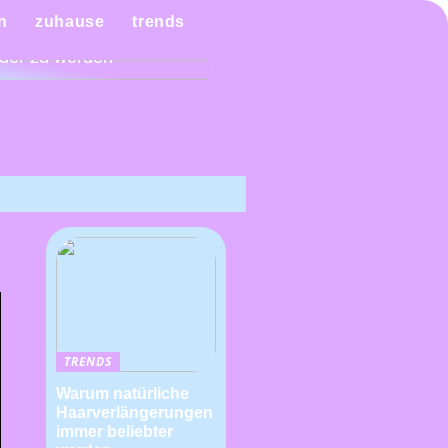
n Sie es sich mit einem
n
zuhause
trends
ndiagramm leichter,
der zu werden
TRENDS
Warum natürliche
Haarverlängerungen
immer beliebter