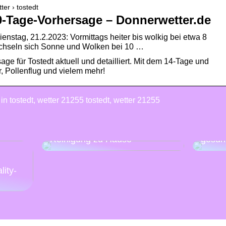
ter › tostedt
0-Tage-Vorhersage – Donnerwetter.de
ienstag, 21.2.2023: Vormittags heiter bis wolkig bei etwa 8
chseln sich Sonne und Wolken bei 10 …
age für Tostedt aktuell und detailliert. Mit dem 14-Tage und
, Pollenflug und vielem mehr!
 in tostedt, wetter 21255 tostedt, wetter 21255
Mache
Eine Anleitung für die schnelle
Woche
Reinigung zu Hause
gesün
:
lity-