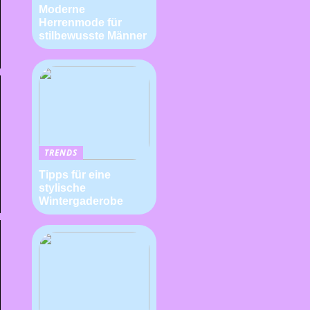
Moderne
Herrenmode für
stilbewusste Männer
TRENDS
Tipps für eine
stylische
Wintergaderobe