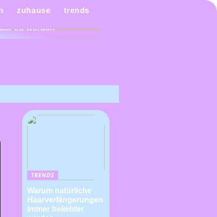
n Sie es sich mit einem
n
zuhause
trends
ndiagramm leichter,
der zu werden
TRENDS
Warum natürliche
Haarverlängerungen
immer beliebter