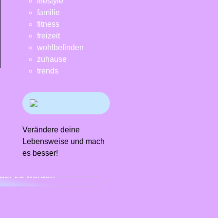
lifestyle
familie
fitness
freizeit
wohlbefinden
zuhause
trends
Verändere deine
Lebensweise und mach
es besser!
n Sie es sich mit einem
ndiagramm leichter,
der zu werden