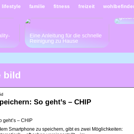
Mache
lifestyle
familie
fitness
freizeit
wohlbefinde
Woche
gesün
:
lity-
Eine Anleitung für die schnelle
Reinigung zu Hause
 bild
id
eichern: So geht’s – CHIP
o geht’s – CHIP
em Smartphone zu speichern, gibt es zwei Möglichkeiten: