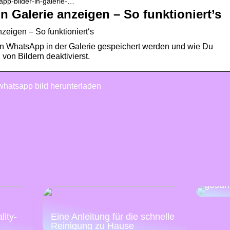
app-bilder-in-galerie-…
n Galerie anzeigen – So funktioniert’s
zeigen – So funktioniert‘s
on WhatsApp in der Galerie gespeichert werden und wie Du
von Bildern deaktivierst.
whatsapp bild herunterladen
Mache
Woche
gesün
:
lity-
Eine Anleitung für die schnelle
Reinigung zu Hause