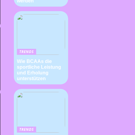
werden
TRENDS
Wie BCAAs die
sportliche Leistung
und Erholung
unterstützen
TRENDS