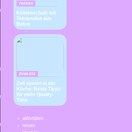
TRENDS
Küstenschutz mit
Tetrapoden aus
Beton
ZUHAUSE
Zeit sparen in der
Küche: Beste Tipps
für mehr Quality-
Time
aktivitäten
reisen