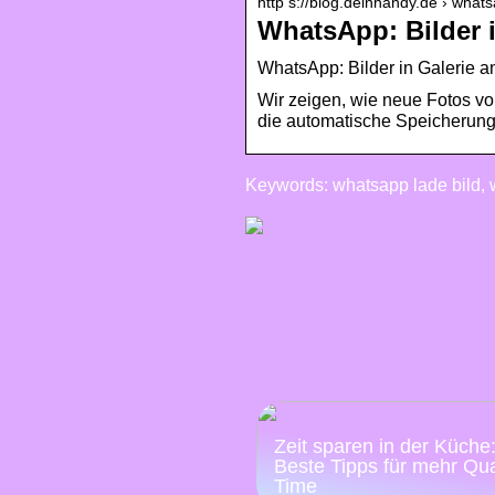
http s://blog.deinhandy.de › whats
WhatsApp: Bilder i
WhatsApp: Bilder in Galerie an
Wir zeigen, wie neue Fotos v
die automatische Speicherung 
Keywords: whatsapp lade bild, 
Zeit sparen in der Küche
Beste Tipps für mehr Qua
Time