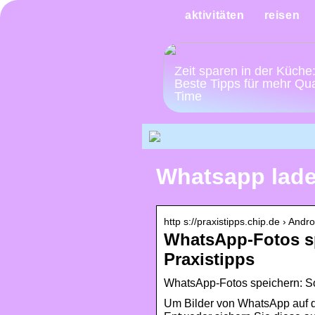
aktivitäten
reisen
Zeit sparen in der Küche
Beste Tipps für mehr Qua
Time
Whatsapp lade
http s://praxistipps.chip.de › Andro
WhatsApp-Fotos sp
Praxistipps
WhatsApp-Fotos speichern: S
Um Bilder von WhatsApp auf d