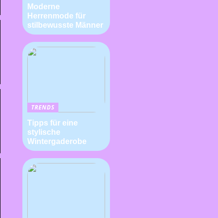
Moderne
Herrenmode für
stilbewusste Männer
TRENDS
Tipps für eine
stylische
Wintergaderobe