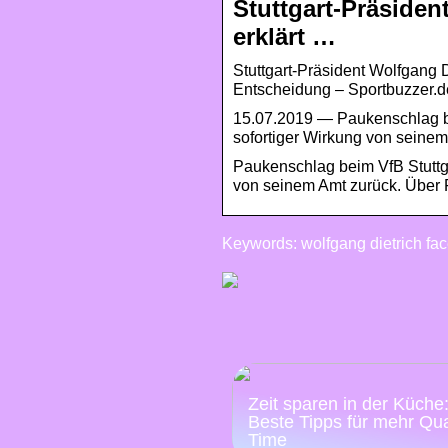
Stuttgart-Präsident
erklärt …
Stuttgart-Präsident Wolfgang Di
Entscheidung – Sportbuzzer.d
15.07.2019 — Paukenschlag bei
sofortiger Wirkung von seine
Paukenschlag beim VfB Stuttgar
von seinem Amt zurück. Über F
Keywords: wolfgang dietrich fa
Zeit sparen in der Küche
Beste Tipps für mehr Qua
Time