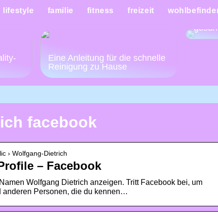
Mache
lifestyle
familie
fitness
freizeit
wohlbefinde
Woche
gesün
:
lity-
Eine Anleitung für die schnelle
Reinigung zu Hause
rich facebook
ic › Wolfgang-Dietrich
Profile – Facebook
 Namen Wolfgang Dietrich anzeigen. Tritt Facebook bei, um
nd anderen Personen, die du kennen…