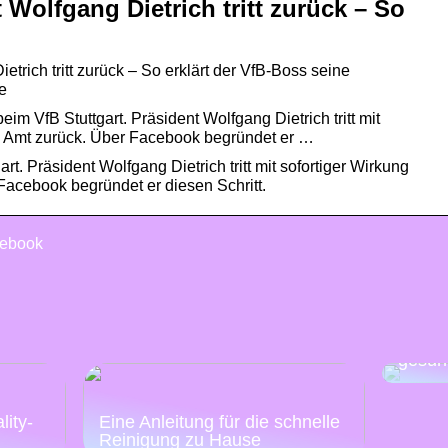
 Wolfgang Dietrich tritt zurück – So
etrich tritt zurück – So erklärt der VfB-Boss seine
e
m VfB Stuttgart. Präsident Wolfgang Dietrich tritt mit
m Amt zurück. Über Facebook begründet er …
t. Präsident Wolfgang Dietrich tritt mit sofortiger Wirkung
acebook begründet er diesen Schritt.
cebook
Mache
Woche
gesün
:
lity-
Eine Anleitung für die schnelle
Reinigung zu Hause