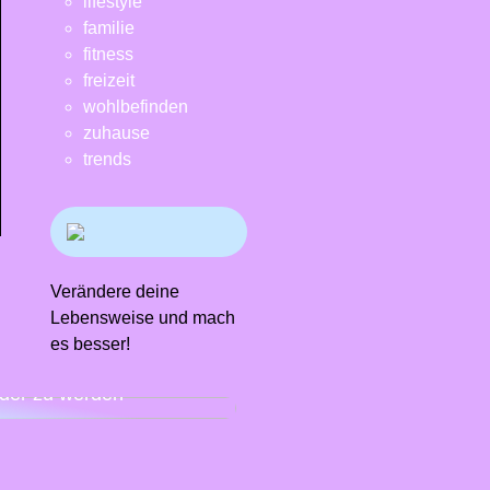
lifestyle
familie
fitness
freizeit
wohlbefinden
zuhause
trends
Verändere deine
Lebensweise und mach
es besser!
n Sie es sich mit einem
ndiagramm leichter,
der zu werden