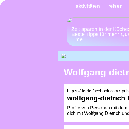
aktivitäten
reisen
Zeit sparen in der Küche
Beste Tipps für mehr Qua
Time
Wolfgang diet
http s://de-de.facebook.com › publ
wolfgang-dietrich 
Profile von Personen mit dem
dich mit Wolfgang Dietrich u