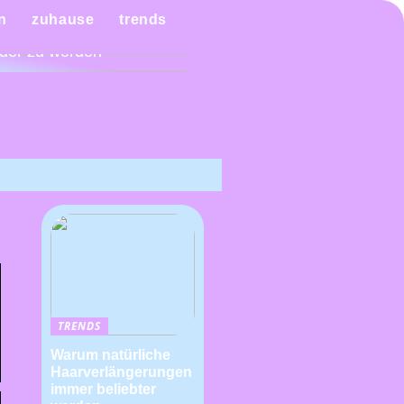
n Sie es sich mit einem
n
zuhause
trends
ndiagramm leichter,
der zu werden
TRENDS
Warum natürliche
Haarverlängerungen
immer beliebter