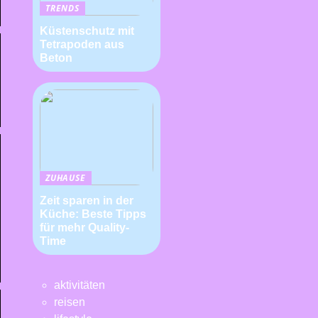
TRENDS
Küstenschutz mit
Tetrapoden aus
Beton
ZUHAUSE
Zeit sparen in der
Küche: Beste Tipps
für mehr Quality-
Time
aktivitäten
reisen