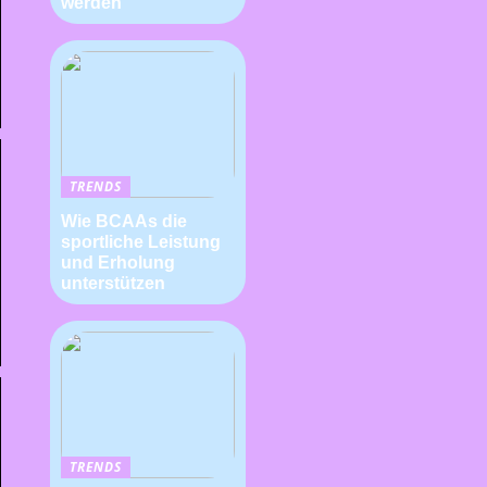
werden
TRENDS
Wie BCAAs die
sportliche Leistung
und Erholung
unterstützen
TRENDS