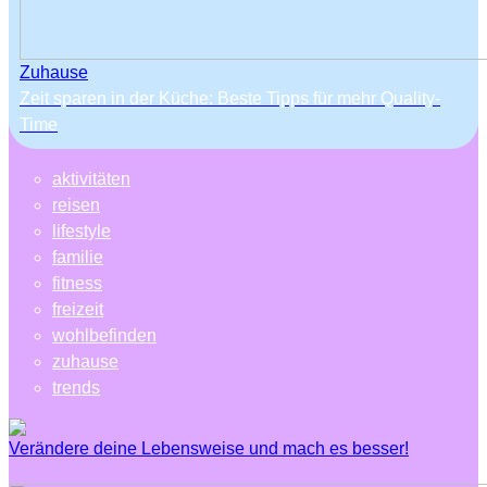
Zuhause
Zeit sparen in der Küche: Beste Tipps für mehr Quality-
Time
aktivitäten
reisen
lifestyle
familie
fitness
freizeit
wohlbefinden
zuhause
trends
Verändere deine Lebensweise und mach es besser!