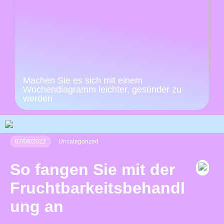
Machen Sie es sich mit einem
Wochendiagramm leichter, gesünder zu
werden
07/08/2022
Uncategorized
So fangen Sie mit der
Fruchtbarkeitsbehandl
ung an