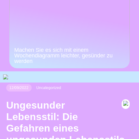
Machen Sie es sich mit einem
Wochendiagramm leichter, gesünder zu
werden
12/09/2022
Uncategorized
Ungesunder
Lebensstil: Die
Gefahren eines