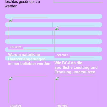
leichter, gesünder zu
werden
TRENDS
Warum natürliche
TRENDS
Haarverlängerungen
Wie BCAAs die
immer beliebter werden
sportliche Leistung und
Erholung unterstützen
TRENDS
TRENDS