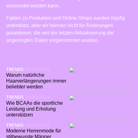
verwendet werden kann.
Fakten zu Produkten und Online-Shops werden häufig
unterstützt, aber wir können nicht für Änderungen
garantieren, die seit der letzten Aktualisierung der
angezeigten Daten vorgenommen wurden.
TRENDS
27/07/2026
Warum natürliche
Haarverlängerungen immer
beliebter werden
TRENDS
21/01/2026
Wie BCAAs die sportliche
Leistung und Erholung
unterstützen
TRENDS
02/06/2025
Moderne Herrenmode für
stilbewusste Männer